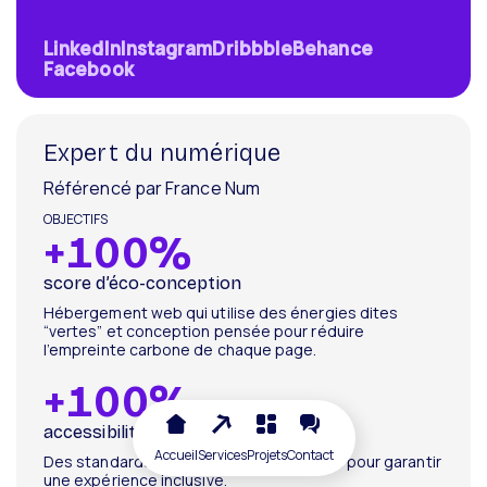
LinkedIn
Instagram
Dribbble
Behance
Facebook
Expert du numérique
Référencé par France Num
+
100
%
score d’éco-conception
Hébergement web qui utilise des énergies dites
“vertes” et conception pensée pour réduire
l’empreinte carbone de chaque page.
+
100
%
accessibilité RGAA
Accueil
Services
Projets
Contact
Des standards d’accessibilité respectés pour garantir
une expérience inclusive.