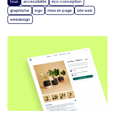
tous
accessibilité
éco-conception
graphisme
logo
mise en page
site web
webdesign