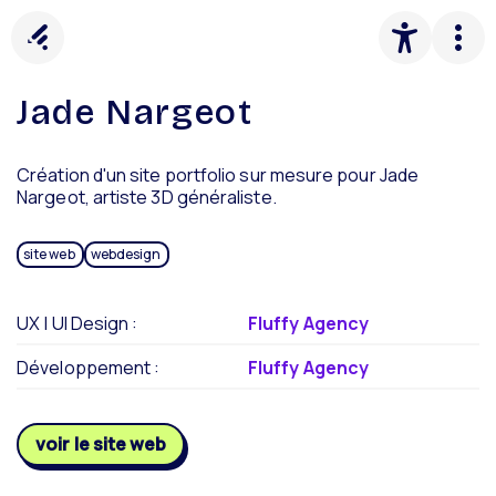
Panneau de gestion des cookies
Jade Nargeot
Création d'un site portfolio sur mesure pour Jade
Nargeot, artiste 3D généraliste.
site web
webdesign
UX | UI Design :
Fluffy Agency
Développement :
Fluffy Agency
voir le site web
Ouvrir dans un nouvel onglet